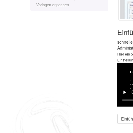
Vorlagen anpassen
Einf
schnelle
Administ
Hier ein 
Einstellu
Einfü