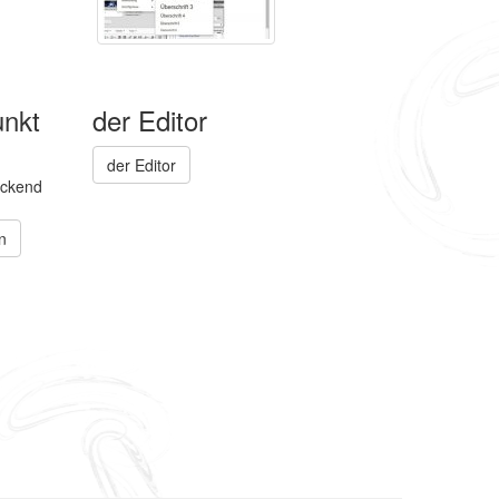
unkt
der Editor
der Editor
ackend
n