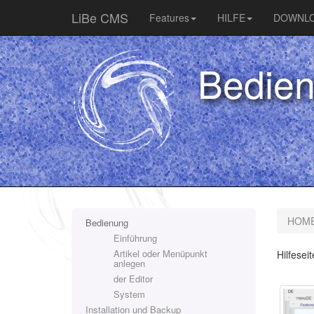
LiBe CMS
Features
HILFE
DOWNL
Bedie
HOM
Bedienung
Einführung
Artikel oder Menüpunkt
Hilfese
anlegen
der Editor
System
Installation und Backup