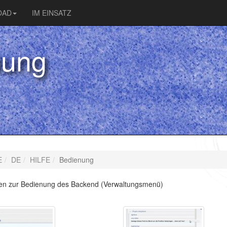
OAD
IM EINSATZ
nung
E
DE
HILFE
Bedienung
iten zur Bedienung des Backend (Verwaltungsmenü)