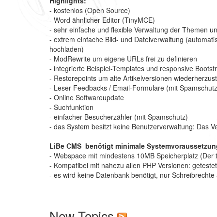
Highlights:
- kostenlos (Open Source)
- Word ähnlicher Editor (TinyMCE)
- sehr einfache und flexible Verwaltung der Theme
- extrem einfache Bild- und Dateiverwaltung (automat
hochladen)
- ModRewrite um eigene URLs frei zu definieren
- integrierte Beispiel-Templates und responsive Boots
- Restorepoints um alte Artikelversionen wiederherzust
- Leser Feedbacks / Email-Formulare (mit Spamschutz
- Online Softwareupdate
- Suchfunktion
- einfacher Besucherzähler (mit Spamschutz)
- das System besitzt keine Benutzerverwaltung: Das Ve
LiBe CMS benötigt minimale Systemvoraussetzu
- Webspace mit mindestens 10MB Speicherplatz (Der tat
- Kompatibel mit nahezu allen PHP Versionen: getest
- es wird keine Datenbank benötigt, nur Schreibrecht
New Topics