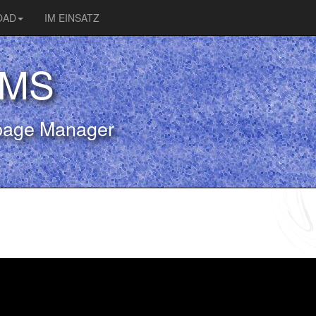
OAD
IM EINSATZ
CMS
page Manager