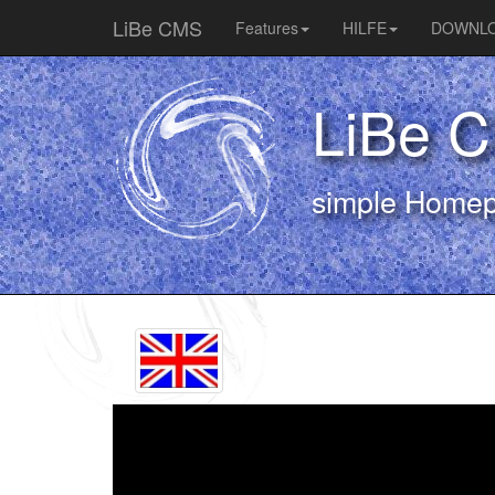
LiBe CMS
Features
HILFE
DOWNL
LiBe 
simple Home