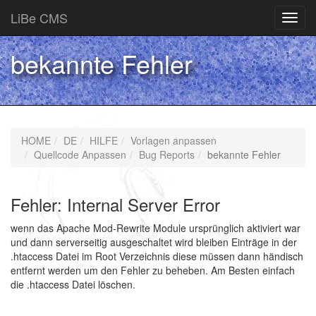
LiBe CMS
Toggl
navig
bekannte Fehler
HOME
DE
HILFE
Vorlagen anpassen
Quellcode Anpassen
Bug Reports
bekannte Fehler
Fehler: Internal Server Error
wenn das Apache Mod-Rewrite Module ursprünglich aktiviert war
und dann serverseitig ausgeschaltet wird bleiben Einträge in der
.htaccess Datei im Root Verzeichnis diese müssen dann händisch
entfernt werden um den Fehler zu beheben. Am Besten einfach
die .htaccess Datei löschen.